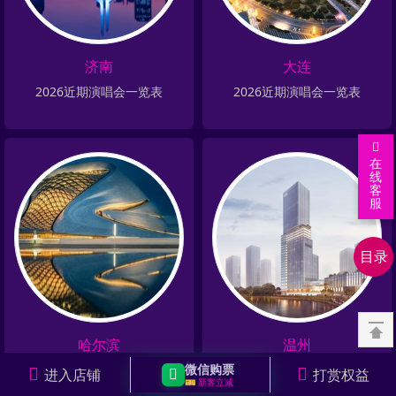
济南
大连
2026近期演唱会一览表
2026近期演唱会一览表
在
线
客
男
服
歌
女
手
歌
热
目录
演
手
门
热
唱
演
城
门
热
会
唱
市
话
门
资
会
演
剧
赛
讯
哈尔滨
温州
唱
演
事
与
微信购票
2026近期演唱会一览表
2026近期演唱会一览表
进入店铺
打赏权益
🎫 新客立减
会
出
安
问