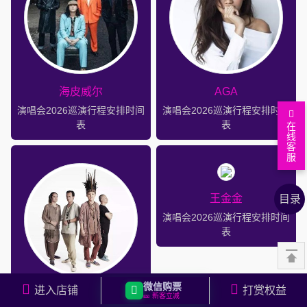
海皮威尔
AGA
演唱会2026巡演行程安排时间
演唱会2026巡演行程安排时间
表
表
在
线
客
服
返
回
近
王金金
目录
顶
期
演
演唱会2026巡演行程安排时间
部
演
唱
相
表
唱
会
关
相
会
分
城
关
列
页
市
明
微信购票
进入店铺
打赏权益
马帮乐队
表
演
星
🎫 新客立减