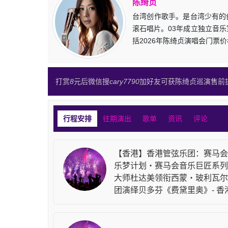
陈绮贞
台湾创作歌手。是台湾少有的
滚石唱片。03年成立独立音乐
括2026年陈绮贞演唱会门票
打赏
8
元后微信搜
cary7790
加好友可获陈绮贞巡演售前
行程安排
往期演出
歌单
资讯
评论
【香港】香港管弦乐团：赛马会
乐梦计划・赛马会音乐巨匠系列
大师杜达美领衔西蒙・玻利瓦尔
团演绎贝多芬《费黛里奥》- 香