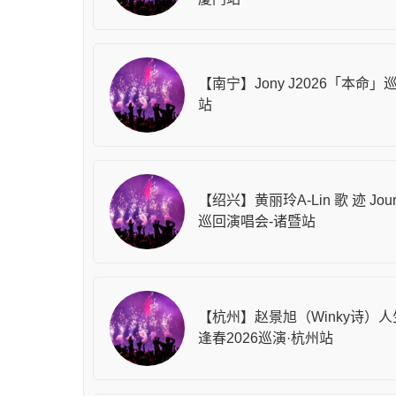
【南宁】Jony J2026「本命」
站
【绍兴】黄丽玲A-Lin 歌 迹 Jou
巡回演唱会-诸暨站
【杭州】赵景旭（Winky诗）
逢春2026巡演·杭州站