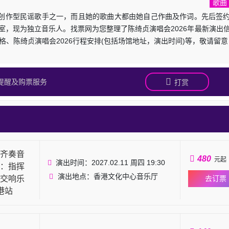
歌曲
创作型民谣歌手之一，而且她的歌曲大都由她自己作曲及作词。先后签
室，现为独立音乐人。找票网为您整理了陈绮贞演唱会2026年最新演出
价格、陈绮贞演唱会2026行程安排(包括场馆地址，演出时间)等，敬请留意
提醒及购票服务
打赏
齐奏音
480
元起
演出时间：2027.02.11 周四 19:30
：指挥
演出地点：香港文化中心音乐厅
交响乐
去订票
港站