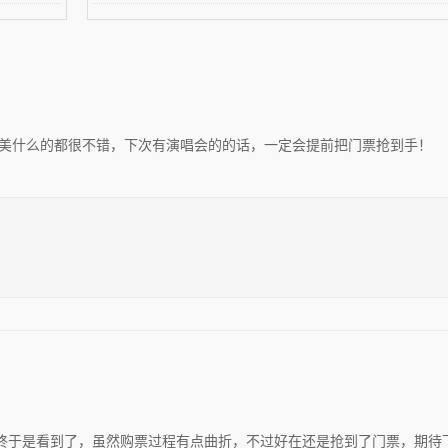
舞美什么的都很不错，下次有演唱会的的话，一定会提前把门票抢到手！
终于是看到了，虽然购票过程有点曲折，不过好在还是抢到了门票，期待