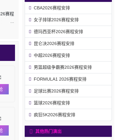
CBA2026赛程安排
26赛程
女子排球2026赛程安排
德玛西亚杯2026赛程安排
昆仑决2026赛程安排
中超2026赛程安排
男篮超级争霸赛2026赛程安排
起
FORMULA1 2026赛程安排
抢
足球比赛2026赛程安排
篮球2026赛程安排
疯狂5K2026赛程安排
起
抢
其他热门演出