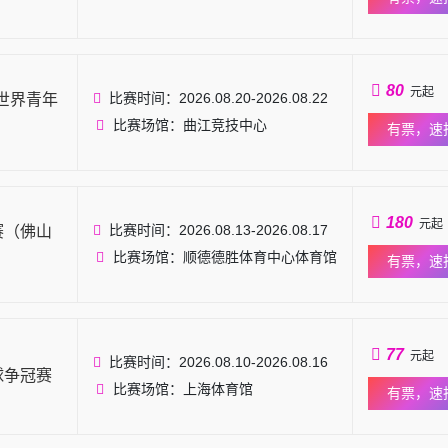
80
元起
比赛时间：2026.08.20-2026.08.22
联世界青年
比赛场馆：曲江竞技中心
有票，速
180
元起
比赛时间：2026.08.13-2026.08.17
赛（佛山
比赛场馆：顺德德胜体育中心体育馆
有票，速
77
元起
比赛时间：2026.08.10-2026.08.16
球争冠赛
比赛场馆：上海体育馆
有票，速