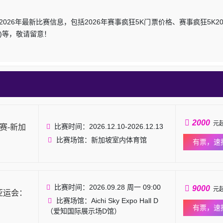
026年最新比赛信息，包括2026年赛事疯狂5K门票价格、赛事疯狂5K20
)等，敬请留意！
2000
元
比赛时间：2026.12.10-2026.12.13
师赛-新加
比赛场馆：新加坡室内体育馆
有票，速
比赛时间：2026.09.28 周一 09:00
9000
元
亚运会：
比赛场馆：Aichi Sky Expo Hall D
有票，速
（爱知国际展示场D馆）