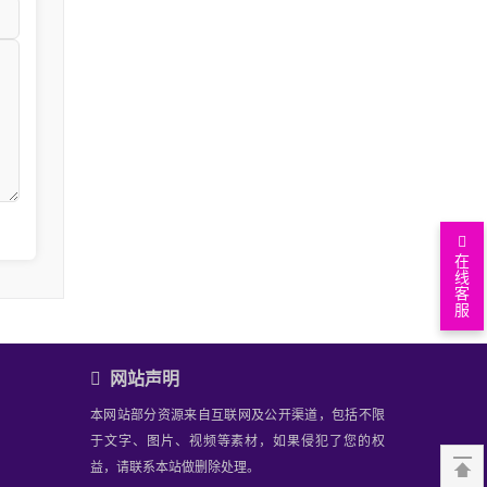
在
线
客
服
网站声明
本网站部分资源来自互联网及公开渠道，包括不限
于文字、图片、视频等素材，如果侵犯了您的权
益，请联系本站做删除处理。