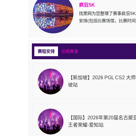
疯狂5K
找票网为您整理了赛事疯狂5K2
安排(包括比赛场馆，比赛时间
赛程安排
往期赛事
【新加坡】2026 PGL CS2 大
坡站
【国际】2026年第20届名古屋
王者荣耀-爱知站