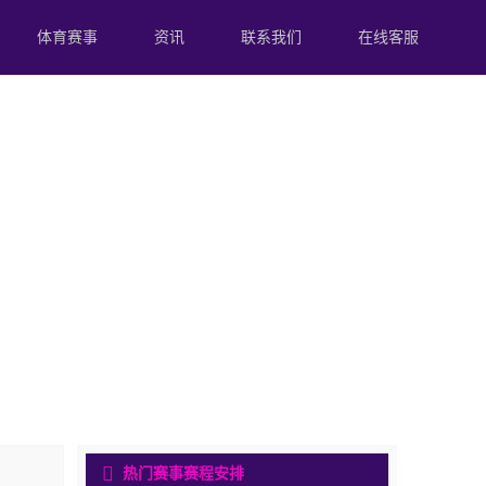
体育赛事
资讯
联系我们
在线客服
热门赛事赛程安排