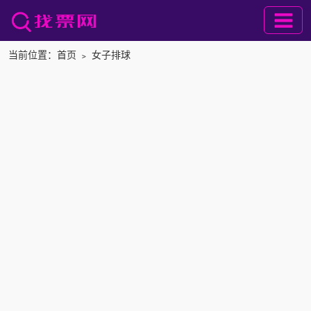
当前位置：
首页
﹥
女子排球