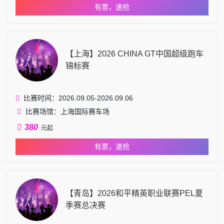
有票，速抢
【上海】2026 CHINA GT中国超级跑车
锦标赛
比赛时间：2026.09.05-2026.09.06
比赛场馆：上海国际赛车场
380
元起
有票，速抢
【青岛】2026和平精英职业联赛PEL夏
季赛总决赛