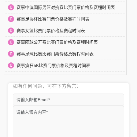
赛事中澳国际男篮对抗赛比赛门票价格及赛程时间表
赛事足协杯比赛门票价格及赛程时间表
赛事女篮比赛门票价格及赛程时间表
赛事网球公开赛比赛门票价格及赛程时间表
赛事足球比赛比赛门票价格及赛程时间表
赛事疯狂5K比赛门票价格及赛程时间表
如有任何问题，可在下方留言：