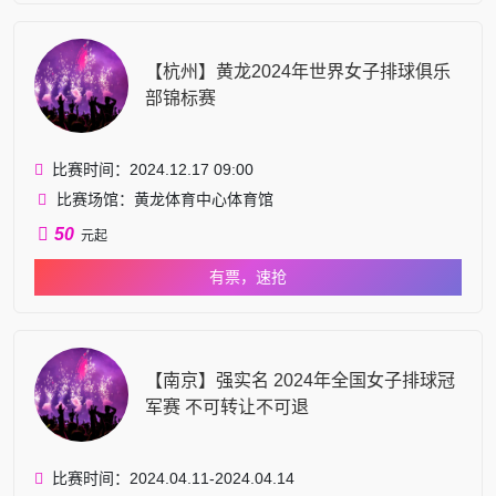
【杭州】黄龙2024年世界女子排球俱乐
部锦标赛
比赛时间：2024.12.17 09:00
比赛场馆：黄龙体育中心体育馆
50
元起
有票，速抢
【南京】强实名 2024年全国女子排球冠
军赛 不可转让不可退
比赛时间：2024.04.11-2024.04.14