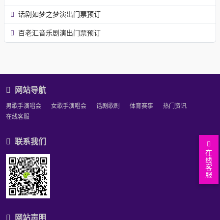
话剧如梦之梦演出门票预订
百老汇音乐剧演出门票预订
网站导航
男歌手演唱会
女歌手演唱会
话剧歌剧
体育赛事
热门资讯
在线客服
联系我们
在
线
客
服
网站声明