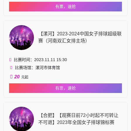
有票，速抢
【漯河】2023-2024中国女子排球超级联
赛（河南双汇女排主场）
比赛时间：2023.11.11 15:30
比赛场馆：漯河市体育馆
20
元起
有票，速抢
【合肥】【观赛日前72小时起不可转让
不可退】2023年全国女子排球锦标赛