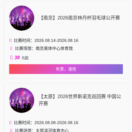
【南京】2026南京林丹杯羽毛球公开赛
比赛时间：2026.08.14-2026.08.16
比赛场馆：南京奥体中心体育馆
38
元起
有票，速抢
【太原】2026世界斯诺克巡回赛 中国公
开赛
比赛时间：2026.08.08-2026.08.16
比赛场馆：太原滨河体育中心