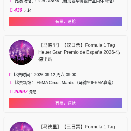
比赛场馆：OCBC Arena（新加坡华侨银行室内体育馆）
430
元起
有票，速抢
【马德里】【双日票】Formula 1 Tag
Heuer Gran Premio de España 2026-马
德里站
比赛时间：2026.09.12 周六 09:00
比赛场馆：IFEMA Circuit Mardid（马德里IFEMA赛道）
20897
元起
有票，速抢
【马德里】【三日票】Formula 1 Tag