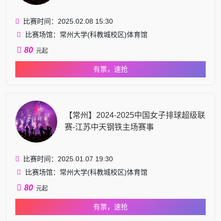
比赛时间：2025.02.08 15:30
比赛场馆：常州大学(科教城校区)体育馆
80
元起
有票，速抢
【常州】2024-2025中国女子排球超级联
赛-江苏中天钢铁主场赛事
比赛时间：2025.01.07 19:30
比赛场馆：常州大学(科教城校区)体育馆
80
元起
有票，速抢