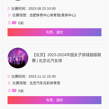
比赛时间：2023.08.23 10:00
比赛场馆：合肥体育中心体育馆(奥体中心)
80
元起
有票，速抢
【北京】2023-2024中国女子排球超级联
赛 | 北京北汽女排
比赛时间：2023.11.11 15:30
比赛场馆：北京汽车光彩体育馆
50
元起
有票，速抢