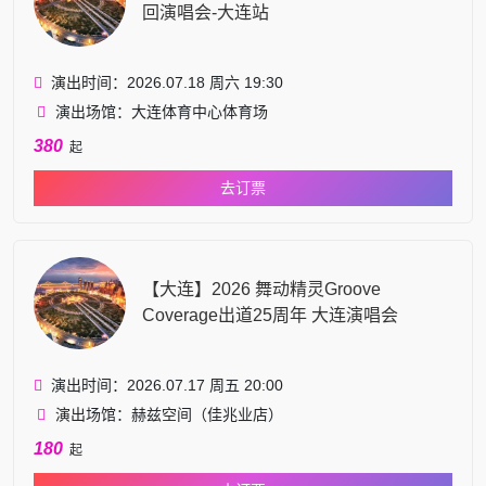
回演唱会-大连站
演出时间：2026.07.18 周六 19:30
演出场馆：大连体育中心体育场
380
起
去订票
【大连】2026 舞动精灵Groove
Coverage出道25周年 大连演唱会
演出时间：2026.07.17 周五 20:00
演出场馆：赫兹空间（佳兆业店）
180
起