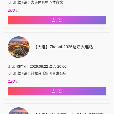
演出场馆：大连体育中心体育馆
280
起
去订票
【大连】Zkaaai-2026巡演大连站
演出时间：2026.08.22 周六 20:00
演出场馆：赫兹音乐空间黑礁石店
128
起
去订票