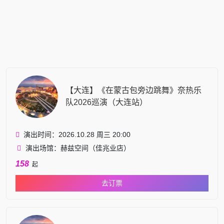
【大连】《在蒙古包旁边跳舞》奈热乐
队2026巡演（大连站）
演出时间：2026.10.28 周三 20:00
演出场馆：赫兹空间（佳兆业店）
158
起
去订票