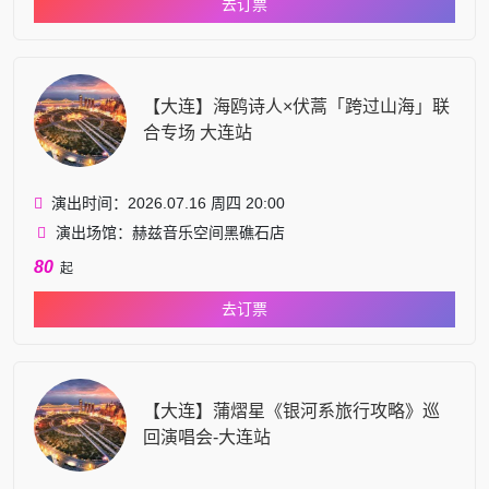
去订票
【大连】海鸥诗人×伏蒿「跨过山海」联
合专场 大连站
演出时间：2026.07.16 周四 20:00
演出场馆：赫兹音乐空间黑礁石店
80
起
去订票
【大连】蒲熠星《银河系旅行攻略》巡
回演唱会-大连站