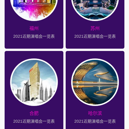
福州
苏州
2021近期演唱会一览表
2021近期演唱会一览表
合肥
哈尔滨
2021近期演唱会一览表
2021近期演唱会一览表