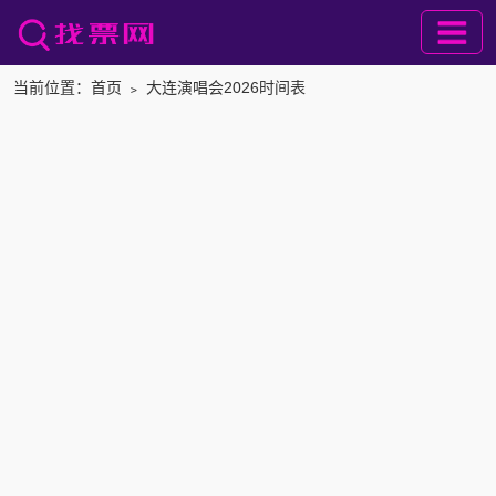
当前位置：
首页
﹥
大连演唱会2026时间表