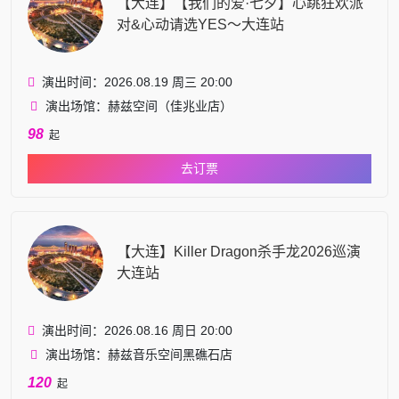
【大连】【我们的爱·七夕】心跳狂欢派
对&心动请选YES～大连站
演出时间：2026.08.19 周三 20:00
演出场馆：赫兹空间（佳兆业店）
98
起
去订票
【大连】Killer Dragon杀手龙2026巡演
大连站
演出时间：2026.08.16 周日 20:00
演出场馆：赫兹音乐空间黑礁石店
120
起