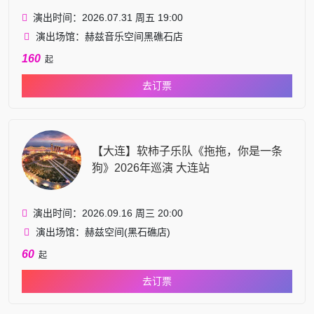
演出时间：2026.07.31 周五 19:00
演出场馆：赫兹音乐空间黑礁石店
160
起
去订票
【大连】软柿子乐队《拖拖，你是一条
狗》2026年巡演 大连站
演出时间：2026.09.16 周三 20:00
演出场馆：赫兹空间(黑石礁店)
60
起
去订票