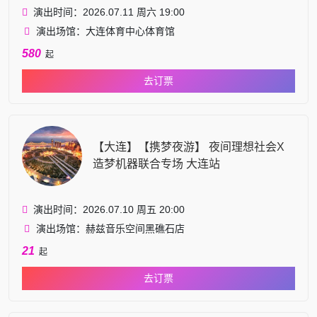
演出时间：2026.07.11 周六 19:00
演出场馆：大连体育中心体育馆
580
起
去订票
【大连】【携梦夜游】 夜间理想社会X
造梦机器联合专场 大连站
演出时间：2026.07.10 周五 20:00
演出场馆：赫兹音乐空间黑礁石店
21
起
去订票