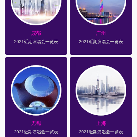
成都
广州
2021近期演唱会一览表
2021近期演唱会一览表
无锡
上海
2021近期演唱会一览表
2021近期演唱会一览表