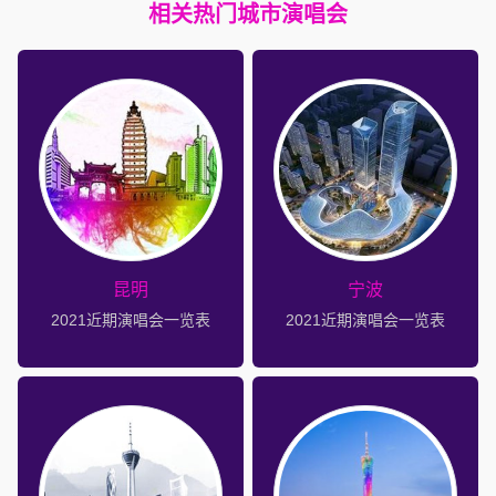
相关热门城市演唱会
昆明
宁波
2021近期演唱会一览表
2021近期演唱会一览表