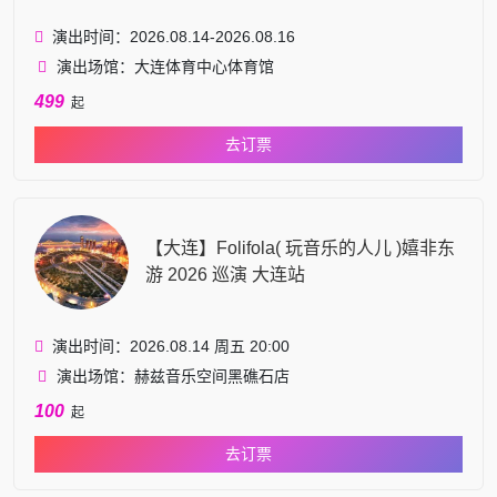
演出时间：2026.08.14-2026.08.16
演出场馆：大连体育中心体育馆
499
起
去订票
【大连】Folifola( 玩音乐的人儿 )嬉非东
游 2026 巡演 大连站
演出时间：2026.08.14 周五 20:00
演出场馆：赫兹音乐空间黑礁石店
100
起
去订票