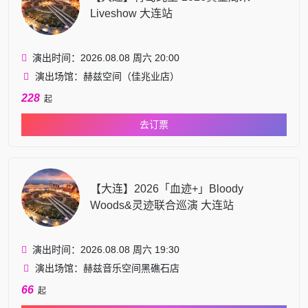
Liveshow 大连站
演出时间：2026.08.08 周六 20:00
演出场馆：赫兹空间（佳兆业店）
228
起
去订票
【大连】2026「血迹+」Bloody
Woods&灵迹联合巡演 大连站
演出时间：2026.08.08 周六 19:30
演出场馆：赫兹音乐空间黑礁石店
66
起