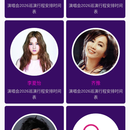
演唱会2026巡演行程安排时间
演唱会2026巡演行程安排时间
表
表
李夏怡
齐豫
演唱会2026巡演行程安排时间
演唱会2026巡演行程安排时间
表
表