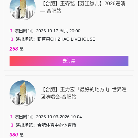
【合肥】王齐铭【綦江崽儿】2026巡演
— 合肥站
演出时间：2026.10.17 周六 20:00
演出场馆：葫芦果CHIZHAO LIVEHOUSE
258
起
去订票
【合肥】王力宏「最好的地方II」世界巡
回演唱会-合肥站
演出时间：2026.10.03-2026.10.04
演出场馆：合肥体育中心体育场
380
起