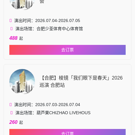
会
演出时间：2026.07.04-2026.07.05
演出场馆：合肥少荃体育中心体育馆
488
起
去订票
【合肥】棱镜「我们眼下是春天」2026
巡演 合肥站
演出时间：2026.07.03-2026.07.04
演出场馆：葫芦果CHIZHAO LIVEHOUS
260
起
去订票