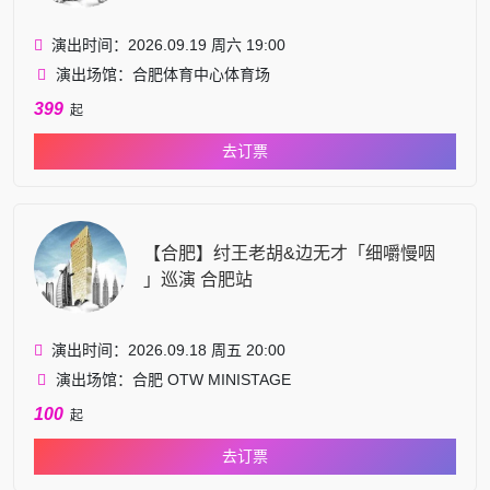
演出时间：2026.09.19 周六 19:00
演出场馆：合肥体育中心体育场
399
起
去订票
【合肥】纣王老胡&边无才「细嚼慢咽
」巡演 合肥站
演出时间：2026.09.18 周五 20:00
演出场馆：合肥 OTW MINISTAGE
100
起
去订票