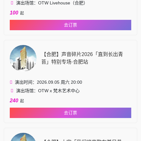
演出场馆：OTW Livehouse（合肥）
100
起
去订票
【合肥】声音碎片2026「直到长出青
苔」特别专场·合肥站
演出时间：2026.09.05 周六 20:00
演出场馆：OTW x 梵木艺术中心
240
起
去订票