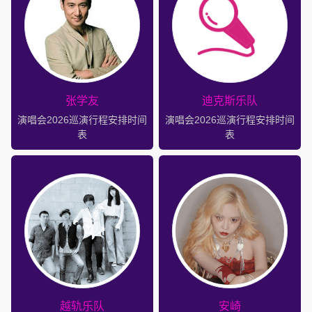
张学友
迪克斯乐队
演唱会2026巡演行程安排时间
演唱会2026巡演行程安排时间
表
表
越轨乐队
安崎