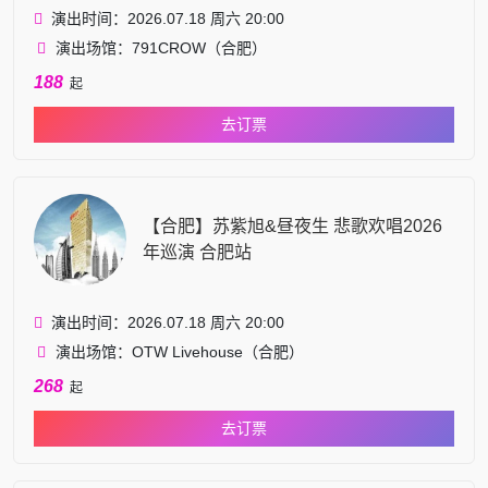
演出时间：2026.07.18 周六 20:00
演出场馆：791CROW（合肥）
188
起
去订票
【合肥】苏紫旭&昼夜生 悲歌欢唱2026
年巡演 合肥站
演出时间：2026.07.18 周六 20:00
演出场馆：OTW Livehouse（合肥）
268
起
去订票