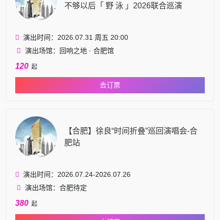
不够以后「 野 泳 」2026联合巡演
演出时间：2026.07.31 周五 20:00
演出场馆：回响之地 · 合肥馆
120
起
去订票
【合肥】徐良“时间折叠”巡回演唱会-合
肥站
演出时间：2026.07.24-2026.07.26
演出场馆：合肥待定
380
起