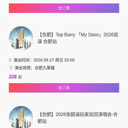
去订票
【合肥】Top Barry 「My Store」2026巡
演 合肥站
演出时间：2026.09.27 周日 20:00
演出场馆：合肥九莱福
228
起
去订票
【合肥】2026张韶涵玩家巡回演唱会-合
肥站