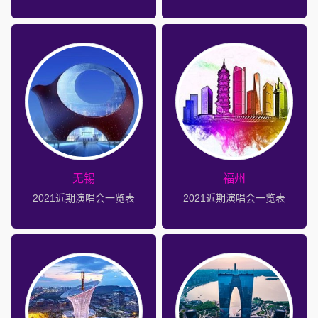
无锡
福州
2021近期演唱会一览表
2021近期演唱会一览表