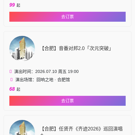
99
起
去订票
【合肥】音番对邦2.0「次元突破」
演出时间：2026.07.10 周五 19:00
演出场馆：回响之地 · 合肥馆
68
起
去订票
【合肥】任贤齐《齐迹2026》巡回演唱