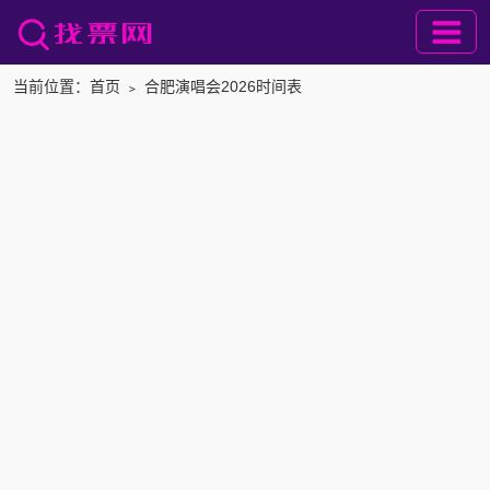
当前位置：
首页
﹥
合肥演唱会2026时间表