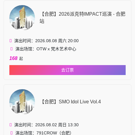
【合肥】2026派克特IMPACT巡演 - 合肥
站
演出时间：2026.08.08 周六 20:00
演出场馆：OTW x 梵木艺术中心
168
起
去订票
【合肥】SMO Idol Live Vol.4
演出时间：2026.08.02 周日 13:30
演出场馆：791CROW（合肥）