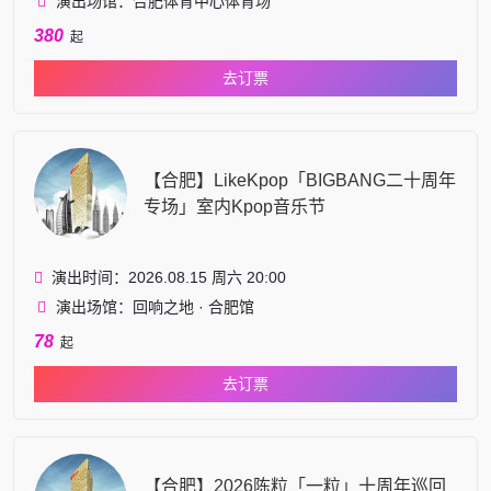
演出场馆：合肥体育中心体育场
380
起
去订票
【合肥】LikeKpop「BIGBANG二十周年
专场」室内Kpop音乐节
演出时间：2026.08.15 周六 20:00
演出场馆：回响之地 · 合肥馆
78
起
去订票
【合肥】2026陈粒「一粒」十周年巡回