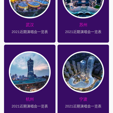
武汉
苏州
2021近期演唱会一览表
2021近期演唱会一览表
杭州
宁波
2021近期演唱会一览表
2021近期演唱会一览表