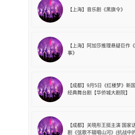
【上海】音乐剧《黑旗令》
【上海】阿加莎推理悬疑巨作《
事》
【成都】9月5日《红楼梦》新
经典舞台剧【华侨城大剧院】
【成都】关晓彤王挺主演 国家
剧《弦歌不辍唱山河》(抗战中