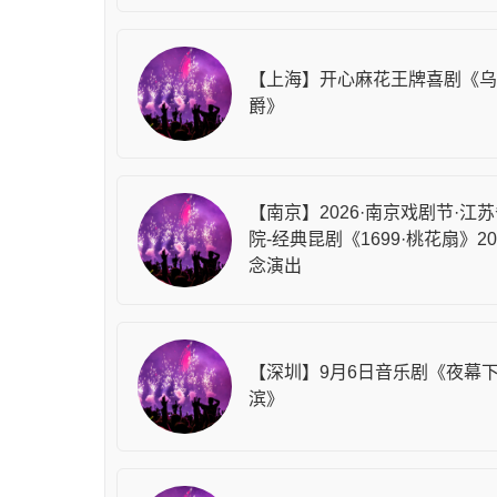
【上海】开心麻花王牌喜剧《乌
爵》
【南京】2026·南京戏剧节·江
院-经典昆剧《1699·桃花扇》2
念演出
【深圳】9月6日音乐剧《夜幕
滨》