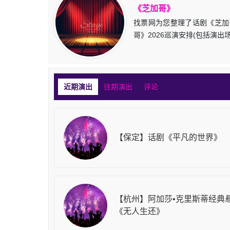
《芝加哥》
找票网为您整理了话剧《芝加哥
哥》2026巡演安排(包括演
近期演出
往期演出
评论
【保定】话剧《平凡的世界》
【杭州】阿加莎•克里斯蒂经典
《无人生还》