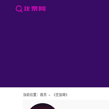
当前位置：
首页
﹥
《芝加哥》