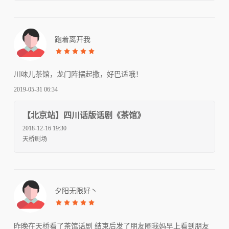
跑着离开我
川味儿茶馆，龙门阵摆起撒，好巴适哦！
2019-05-31 06:34
【北京站】四川话版话剧《茶馆》
2018-12-16 19:30
天桥剧场
夕阳无限好丶
昨晚在天桥看了茶馆话剧 结束后发了朋友圈我妈早上看到朋友