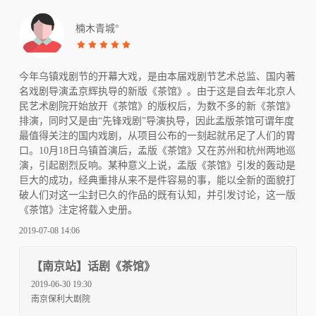
楠木青城°
今年乌镇戏剧节的开幕大戏，是由本届戏剧节艺术总监、国内著
名戏剧导演孟京辉执导的新版《茶馆》。由于这是自去年北京人
民艺术剧院开始放开《茶馆》的版权后，为数不多的新《茶馆》
排演，同时又是由“先锋戏剧”导演执导，因此孟版茶馆可谓年度
最值得关注的国内戏剧，从项目公布的一刻起就吊足了人们的胃
口。10月18日乌镇首演后，孟版《茶馆》又在苏州和杭州两地巡
演，引起剧烈反响。某种意义上说，孟版《茶馆》引发的轰动是
巨大的成功，经典重排从来不是件容易的事，能以全新的面貌打
破人们对这一尘封已久的作品的既有认知，并引发讨论，这一版
《茶馆》注定将载入史册。
2019-07-08 14:06
【南京站】话剧《茶馆》
2019-06-30 19:30
南京保利大剧院