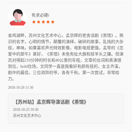
有求必硬i
金鸡湖畔，苏州文化艺术中心，孟京辉的老舍话剧《茶馆》。熟
识的名字，心明的情节，颠覆的演绎，破碎的故事，乱炖的大杂
烩，串味。如果喜欢声光特效影像，电影电视更强，孟导的《恋
爱中的犀牛》甚好，《茶馆》未免有扯大旗和挂羊头之嫌。但演
员对得起210分钟的时长和40公里的车程，文章的台词和表演很
到位，hold住场，文同学一直是我看好有颜有技的，女主齐溪，
剧中的最佳，三位迥异的爷，各有千秋。第一次尝试，非常给
力。
2018-10-26 11:50
【苏州站】孟京辉导演话剧《茶馆》
2018-10-25 19:30
苏州文化艺术中心