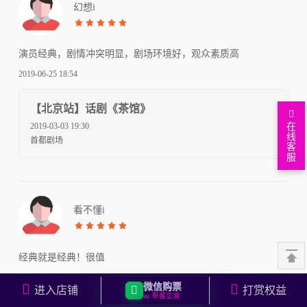
幻想i
演员经典，剧情冲突明显，剧场环境好，观众素质高
2019-06-25 18:54
【北京站】话剧《茶馆》
在
2019-03-03 19:30
线
首都剧场
客
服
看不懂i
经典就是经典！很值
2018-06-22 19:08
微信购票
进入店铺
打赏权益
🎫 新客立减