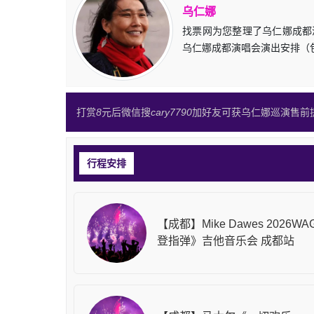
乌仁娜
找票网为您整理了乌仁娜成都演
乌仁娜成都演唱会演出安排（
打赏
8
元后微信搜
cary7790
加好友可获乌仁娜巡演售前
行程安排
【成都】Mike Dawes 2026W
登指弹》吉他音乐会 成都站