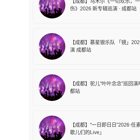
【成都】马木尔《一切欢乐，一
伤》2026 新专辑巡演 · 成都站
【成都】慕星银乐队 「镜」202
演 成都站
【成都】驼儿“叶叶念念”巡回演
都站
【成都】“一日即日日”2026·任
歌儿们的Live」