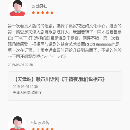
盲目疯狂
第一次看真人版的的话剧，选择了离家较近的文化中心，进去的
第一感受是天津大剧院歌剧院好大，我围着转了一圈才找着售票
口("▔㉨▔)汗 选择的剧目是话剧千禧夜，网评不错，第一次看
现场版感受一把相声与话剧的结合艺术美丽(ಡωಡ)hiahiahia也是
第一次在订票，非常幸运拿票时还给升级到前面了，不错的体验
～下回还想观剧呢(*๓´╰╯`๓)♡
2019-06-06 22:58
【天津站】赖声川话剧《千禧夜,我们说相声》
2019-06-06 19:30
天津大剧院-歌剧厅
≈烟波流传