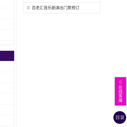
百老汇音乐剧演出门票预订
在
线
客
服
返
回
查
目录
顶
看
上