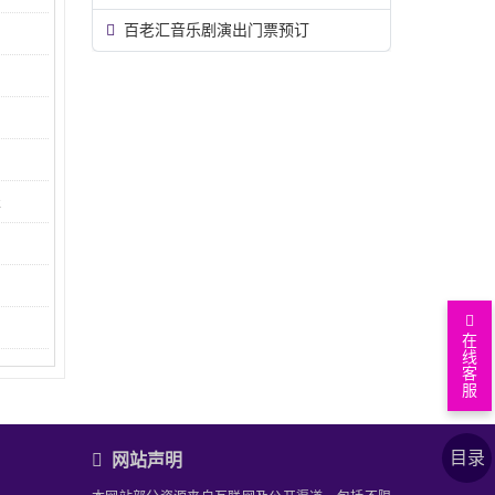
百老汇音乐剧演出门票预订
表
在
线
客
服
返
回
查
目录
网站声明
顶
看
上