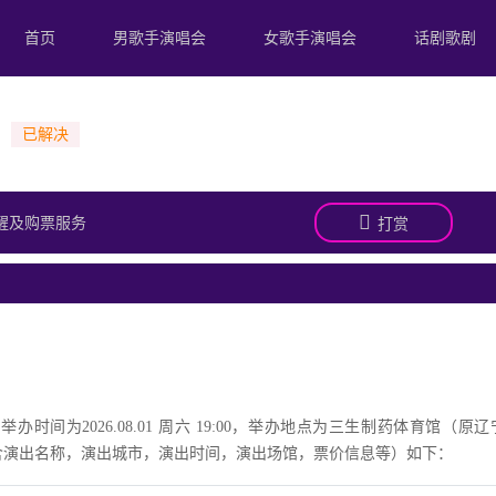
首页
男歌手演唱会
女歌手演唱会
话剧歌剧
？
醒及购票服务
打赏
办时间为2026.08.01 周六 19:00，举办地点为三生制药体育馆（原
包含演出名称，演出城市，演出时间，演出场馆，票价信息等）如下：