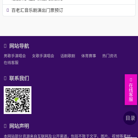
百老汇音乐剧演出门票预订
网站导航
男歌手演唱会
女歌手演唱会
话剧歌剧
体育赛事
热门资讯
在线客服
联系我们
在
线
返
客
服
回
文
顶
章
上
目录
部
正
下
相
网站声明
文
篇
关
相
文
资
关
相
本网站部分资源来自互联网及公开渠道，包括不限于文字、图片、视频等素材，