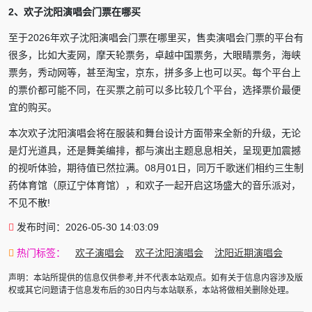
2、欢子沈阳演唱会门票在哪买
至于2026年欢子沈阳演唱会门票在哪里买，售卖演唱会门票的平台有
很多，比如大麦网，摩天轮票务，卓越中国票务，大眼睛票务，海峡
票务，秀动网等，甚至淘宝，京东，拼多多上也可以买。每个平台上
的票价都可能不同，在买票之前可以多比较几个平台，选择票价最便
宜的购买。
本次欢子沈阳演唱会将在服装和舞台设计方面带来全新的升级，无论
是灯光道具，还是舞美编排，都与演出主题息息相关，呈现更加震撼
的视听体验，期待值已然拉满。08月01日，同万千歌迷们相约三生制
药体育馆（原辽宁体育馆），和欢子一起开启这场盛大的音乐派对，
不见不散!
发布时间：2026-05-30 14:03:09
热门标签：
欢子演唱会
欢子沈阳演唱会
沈阳近期演唱会
声明：本站所提供的信息仅供参考,并不代表本站观点。如有关于信息内容涉及版
权或其它问题请于信息发布后的30日内与本站联系，本站将做相关删除处理。