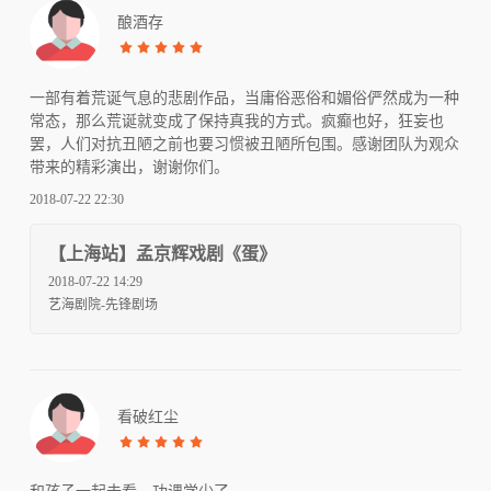
酿酒存
一部有着荒诞气息的悲剧作品，当庸俗恶俗和媚俗俨然成为一种
常态，那么荒诞就变成了保持真我的方式。疯癫也好，狂妄也
罢，人们对抗丑陋之前也要习惯被丑陋所包围。感谢团队为观众
带来的精彩演出，谢谢你们。
2018-07-22 22:30
【上海站】孟京辉戏剧《蛋》
2018-07-22 14:29
艺海剧院-先锋剧场
看破红尘