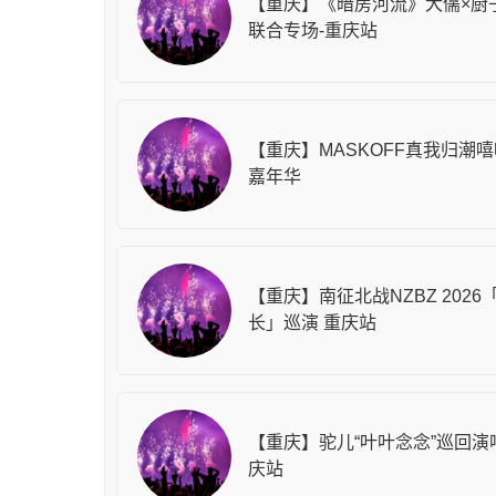
【重庆】《暗房河流》犬儒×厨
联合专场-重庆站
【重庆】MASKOFF真我归潮
嘉年华
【重庆】南征北战NZBZ 2026
长」巡演 重庆站
【重庆】驼儿“叶叶念念”巡回演
庆站