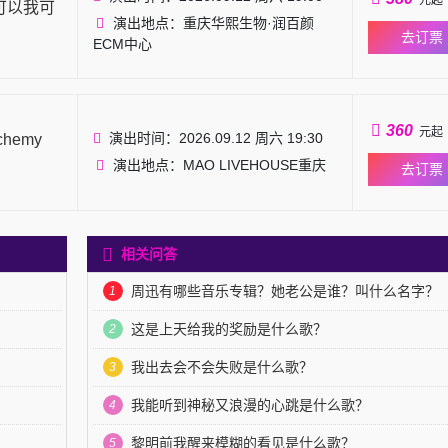
元起
可以我可
演出地点：重庆华熙生物·润百颜
去订票
ECM中心
360
元起
演出时间：2026.09.12 周六 19:30
chemy
演出地点：MAO LIVEHOUSE重庆
去订票
相关问答
周迅有哪些音乐专辑？她老公是谁？叫什么名字？
1
这是上天给我的奖励是什么歌？
2
我出去会不会失败是什么歌？
3
我能听到神秘又浪漫的心跳是什么歌？
4
黎明前我醒来模糊的看见是什么歌？
5