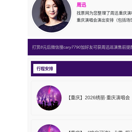
周迅
找票网为您整理了周迅重庆演唱
重庆演唱会演出安排（包括场
打赏
8
元后微信搜
cary7790
加好友可获周迅巡演售前提
行程安排
【重庆】2026绣丽·重庆演唱会