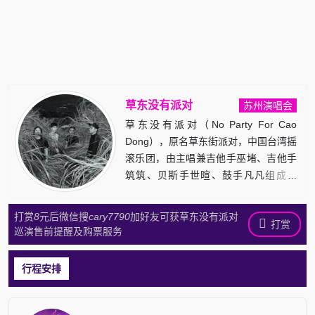
草东没有派对
苏州演唱会
草东没有派对（No Party For Cao
Dong），原名草东街派对，中国台湾摇
滚乐团，由主唱兼吉他手巫堵、吉他手
筑筑、贝斯手世暄、鼓手凡凡组成。
2012年成立，2014 年，草东街派对改
名为草东没有派对，并陆续在网络发布
打赏
8
元后微信搜
cary7790
加好友可获草东没有派对
打赏
《老张》、《丑》等作品。找票网为您
巡演售前提醒及购票服务
整理了草东没有派对苏州演唱会2026年
最新演出信息，包括2026年草东没有派
行程安排
对苏州演唱会门票价格、2026年草东没
有派对苏州演唱会演出安排（包括场馆
地址，演出时间等）以及往期草东没有