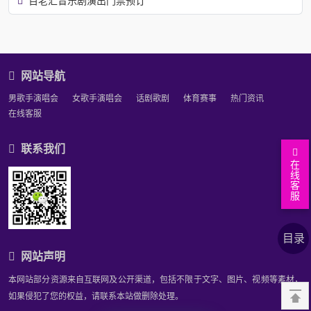
百老汇音乐剧演出门票预订
网站导航
男歌手演唱会
女歌手演唱会
话剧歌剧
体育赛事
热门资讯
在线客服
联系我们
在
线
客
服
返
回
查
目录
顶
看
上
网站声明
部
答
下
相
本网站部分资源来自互联网及公开渠道，包括不限于文字、图片、视频等素材，
案
问
关
如果侵犯了您的权益，请联系本站做删除处理。
题
推