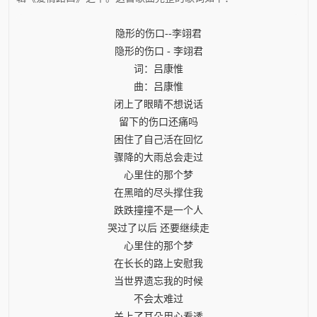
隐形的伤口--李翊君
隐形的伤口 - 李翊君
词：吕康惟
曲：吕康惟
闭上了眼睛不想说话
留下的伤口还痛吗
困住了自己活在回忆
骤降的大雨总会走过
心里住的那个梦
在黑暗的尽头撑住我
跌跌撞撞不是一个人
哭过了以后 还要继续走
心里住的那个梦
在长长的路上安慰我
当世界遗忘我的时候
不会太难过
关上了耳朵用心看透