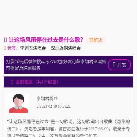
让这场风雨停在过去是什么歌？
标签：
李翊君演唱会
深圳近期演唱会
打赏
10
元后微信搜
cary7790
加好友可获李翊君巡演售
打赏
前提醒及购票服务
全部答案（共1个回答）
李翊君粉丝
2023-02-19 16:51:22
“让这场风雨停在过去”是一句歌词，这句歌词出自歌曲《隐形的
伤口》，演唱者是李翊君，这首歌曲发行于2017-06-09，收录于专
辑《爱情路口》之中。这首歌曲完整的歌词如下：