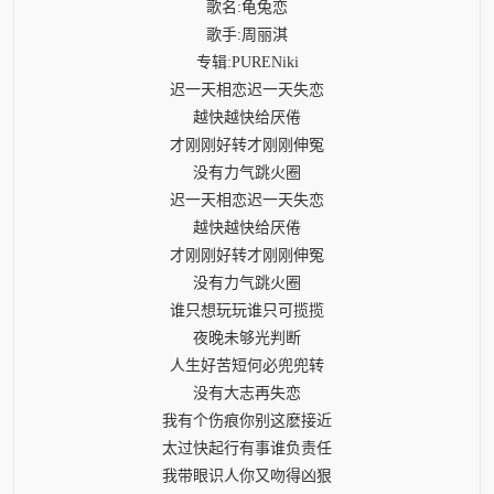
歌名:龟兔恋
歌手:周丽淇
专辑:PURENiki
迟一天相恋迟一天失恋
越快越快给厌倦
才刚刚好转才刚刚伸冤
没有力气跳火圈
迟一天相恋迟一天失恋
越快越快给厌倦
才刚刚好转才刚刚伸冤
没有力气跳火圈
谁只想玩玩谁只可揽揽
夜晚未够光判断
人生好苦短何必兜兜转
没有大志再失恋
我有个伤痕你别这麽接近
太过快起行有事谁负责任
我带眼识人你又吻得凶狠