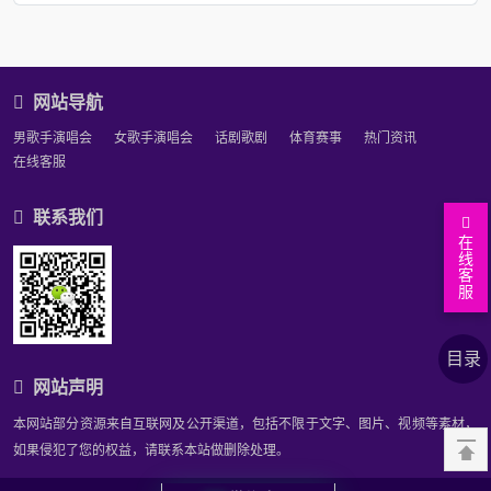
网站导航
男歌手演唱会
女歌手演唱会
话剧歌剧
体育赛事
热门资讯
在线客服
联系我们
在
线
客
服
返
回
查
目录
顶
看
上
网站声明
部
答
下
相
本网站部分资源来自互联网及公开渠道，包括不限于文字、图片、视频等素材，
案
问
关
如果侵犯了您的权益，请联系本站做删除处理。
题
推
网站备案号：
沪ICP备2023039607号-1