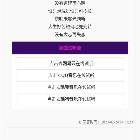
没有道理再心酸
谁只想玩玩谁只可揽揽
夜晚未够光判断
人生好苦短何必兜兜转
没有大志再失恋
歌曲试听源
点击去
网易云
在线试听
点击去
QQ音乐
在线试听
点击去
酷我音乐
在线试听
点击去
酷狗音乐
在线试听
回答时间：2023-02-24 14:51:23