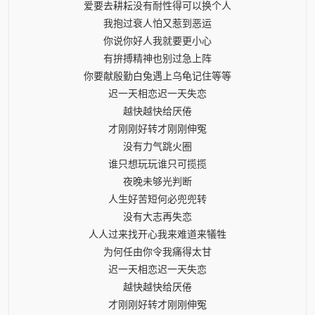
爱要去耕耘没有耐性得可以换个人
我抱过衰人怕又惹到恶运
你说你好人我就要更小心
有拚搏精神也别过急上阵
你要献殷勤白兔遇上乌龟记住等等
迟一天相恋迟一天失恋
越快越快给厌倦
才刚刚好转才刚刚伸冤
没有力气跳火圈
谁只想玩玩谁只可揽揽
夜晚未够光判断
人生好苦短何必兜兜转
没有大志再失恋
人人过来找开心我来难道来犠牲
为何任由你令我痛得太甘
迟一天相恋迟一天失恋
越快越快给厌倦
才刚刚好转才刚刚伸冤