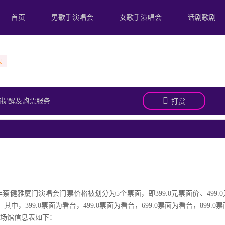
首页
男歌手演唱会
女歌手演唱会
话剧歌剧
前提醒及购票服务
打赏
年蔡健雅厦门演唱会门票价格被划分为5个票面，即399.0元票面价、499.
价。其中，399.0票面为看台，499.0票面为看台，699.0票面为看台，899.0
、场馆信息表如下：