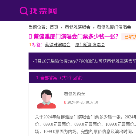
当前位置：
首页
﹥
蔡健雅演唱会
﹥
蔡健雅厦门演唱会
蔡健雅厦门演唱会门票多少钱一张？
标签：
蔡健雅演唱会
厦门近期演唱会
打赏
10
元后微信搜
cary7790
加好友可获蔡健雅巡演售
全部答案（共1个回答）
蔡健雅粉丝
2024-04-26 10:37:50
关于2024年蔡健雅厦门演唱会门票多少钱一张，2024
价、699.0元票面价、899.0元票面价、1099.0元票面
场，1099.0票面为内场。完整的票价信息及演出时间