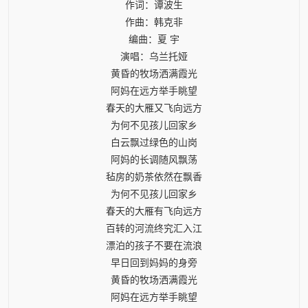
作词：谭波生
作曲：韩克非
编曲：夏 宇
演唱：乌兰托娅
黄昏的牧场洒满霞光
阿妈在远方举手眺望
春天的大雁又飞向远方
为何不见孩儿回家乡
白云飘过绿色的山岗
阿妈的长调随风飘荡
毡房的奶茶依然在飘香
为何不见孩儿回家乡
春天的大雁有飞向远方
百转的河流终究汇入江
漂泊的孩子不要在流浪
早日回到妈妈的身旁
黄昏的牧场洒满霞光
阿妈在远方举手眺望