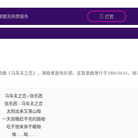
提醒及购票服务
打赏
《马车夫之恋》，演唱者是信乐团，这首歌曲发行于2004-04-01，收
马车夫之恋--信乐团
信乐团 - 马车夫之恋
太阳出来又落山呦
一天到晚赶不完的路呦
吃不饱来穿不暖呦
唉......呦......