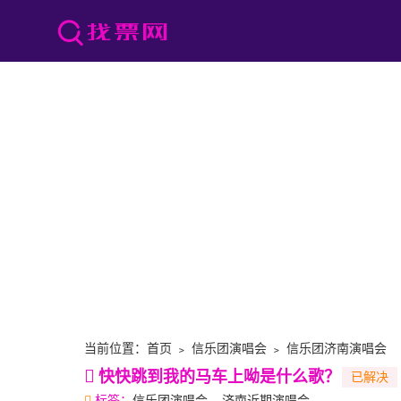
当前位置：
首页
﹥
信乐团演唱会
﹥
信乐团济南演唱会
快快跳到我的马车上呦是什么歌？
标签：
信乐团演唱会
济南近期演唱会