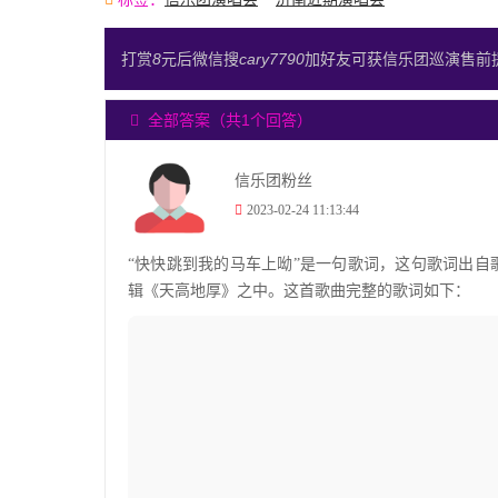
打赏
8
元后微信搜
cary7790
加好友可获信乐团巡演售前
全部答案（共1个回答）
信乐团粉丝
2023-02-24 11:13:44
“快快跳到我的马车上呦”是一句歌词，这句歌词出自歌曲
辑《天高地厚》之中。这首歌曲完整的歌词如下：