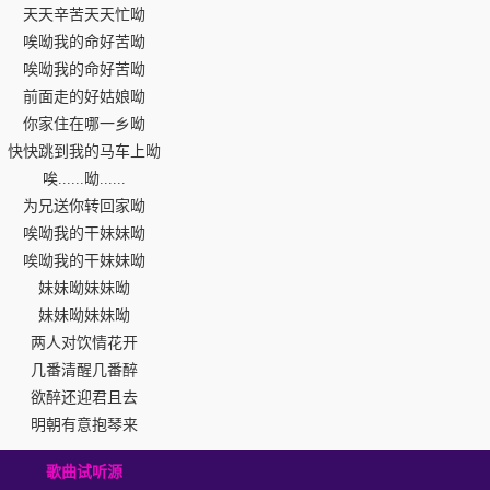
天天辛苦天天忙呦
唉呦我的命好苦呦
唉呦我的命好苦呦
前面走的好姑娘呦
你家住在哪一乡呦
快快跳到我的马车上呦
唉......呦......
为兄送你转回家呦
唉呦我的干妹妹呦
唉呦我的干妹妹呦
妹妹呦妹妹呦
妹妹呦妹妹呦
两人对饮情花开
几番清醒几番醉
欲醉还迎君且去
明朝有意抱琴来
歌曲试听源