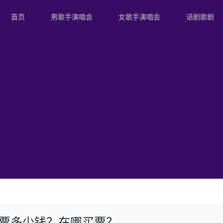
首页
男歌手演唱会
女歌手演唱会
话剧歌剧
门票多少钱？在哪买票？