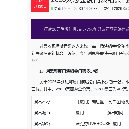
2026
5月30日
更新于2026-05-30 14:03:38
发布于2026-05-3
打赏
10
元后微信搜
cary7790
加好友可获巡演售
对喜欢现场听音乐的人来说，每一场演唱会都值得
刘思鉴唱歌的机会。没错，今年刘思鉴即将来厦门举办演
呢?
1、刘思鉴厦门演唱会门票多少钱
关于2026年刘思鉴厦门演唱会门票多少钱一张，本
面价。其中，288.0票面为全价票，388.0票面为VIP票
演出名称
【厦门】刘思鉴「发生在闷热夏
演出城市
厦门
演出时间
演出场馆
沃克秀LIVEHOUSE_厦门