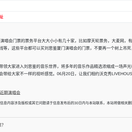
址
能买演唱会门票的票务平台大大小小有几十家，比如摩天轮票务，大麦网，
线等，这些平台都可以买刘思鉴厦门演唱会的门票，不要再一个树上吊死
带领大家进入刘思鉴的音乐世界，将多年的音乐作品精选浓缩成一场声光
给大家不一样的视听感觉。06月20日，让我们相约沃克秀LIVEHOUS
近期演唱会
于信息内容涉及版权或其它问题请于信息发布后的30日内与本站联系，本站将做相关删
票？