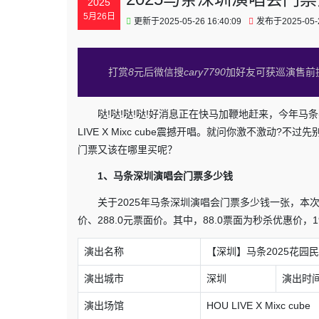
2025
5月26日
更新于2025-05-26 16:40:09
发布于2025-05-2
打赏
8
元后微信搜
cary7790
加好友可获巡演售前
哒!哒!哒!哒!好消息正在快马加鞭地赶来，今年马
LIVE X Mixc cube震撼开唱。就问你激不激动
门票又该在哪里买呢？
1、马条深圳演唱会门票多少钱
关于2025年马条深圳演唱会门票多少钱一张，本次
价、288.0元票面价。其中，88.0票面为秒杀优惠价，1
演出名称
【深圳】马条2025花园
演出城市
深圳
演出时
演出场馆
HOU LIVE X Mixc cube