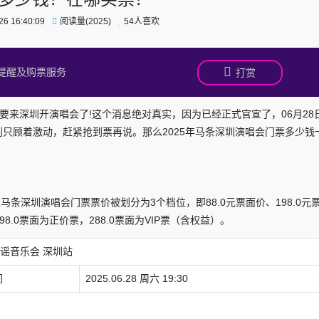
6 16:40:09
阅读量(2025)
54人喜欢
提醒及购票服务
打赏
条要来深圳开演唱会了!这个消息绝对真实，因为已经正式官宣了，06月28
?不过先别只顾着激动，赶紧抢到票再说。那么2025年马条深圳演唱会门票多少
马条深圳演唱会门票票价被划分为3个档位，即88.0元票面价、198.0元
98.0票面为正价票，288.0票面为VIP票（含权益）。
民谣音乐会 深圳站
间
2025.06.28 周六 19:30