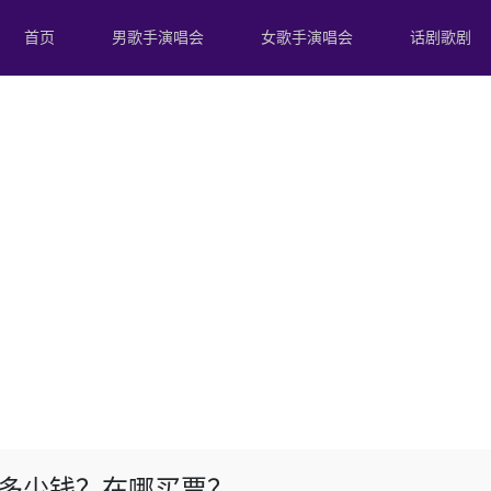
首页
男歌手演唱会
女歌手演唱会
话剧歌剧
票多少钱？在哪买票？