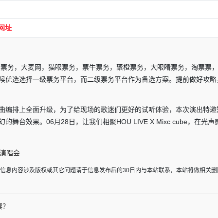
网址
天轮票务，大麦网，猫眼票务，票牛票务，聚橙票务，大眼睛票务，淘票票
候优选选择一级票务平台，而二级票务平台作为备选方案。提前做好攻略
曲编排上全面升级，为了给现场的歌迷们更好的试听体验，本次演出特邀
效果。06月28日，让我们相聚HOU LIVE X Mixc cube，在光声
演唱会
于信息内容涉及版权或其它问题请于信息发布后的30日内与本站联系，本站将做相关删
票？