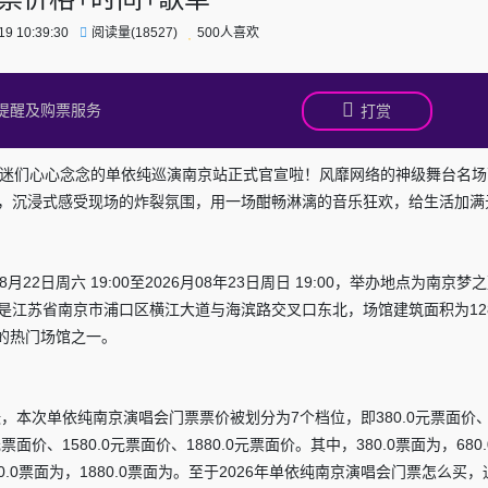
9 10:39:30
阅读量(18527)
500人喜欢
提醒及购票服务
打赏
乐迷们心心念念的单依纯巡演南京站正式官宣啦！风靡网络的神级舞台名场
，沉浸式感受现场的炸裂氛围，用一场酣畅淋漓的音乐狂欢，给生活加满
月22日周六 19:00至2026月08年23日周日 19:00，举办地点为南京梦
江苏省南京市浦口区横江大道与海滨路交叉口东北，场馆建筑面积为128
会的热门场馆之一。
，本次单依纯南京演唱会门票票价被划分为7个档位，即380.0元票面价、6
元票面价、1580.0元票面价、1880.0元票面价。其中，380.0票面为，680
1580.0票面为，1880.0票面为。至于2026年单依纯南京演唱会门票怎么买