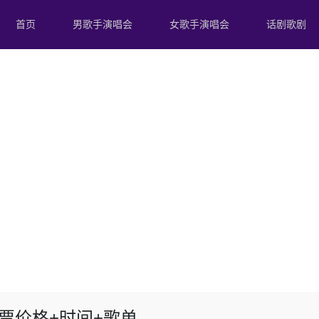
首页
男歌手演唱会
女歌手演唱会
话剧歌剧
门票价格+时间+歌单