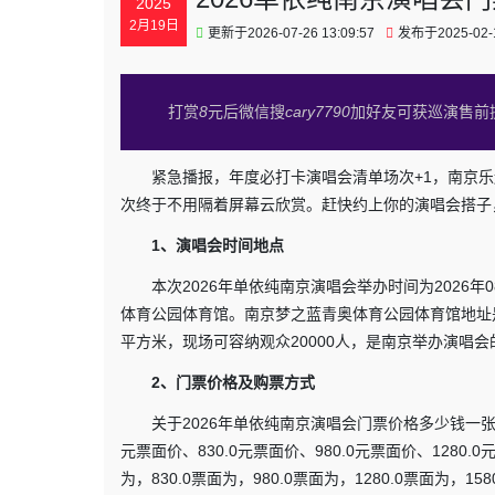
2025
2月19日
更新于2026-07-26 13:09:57
发布于2025-02-1
打赏
8
元后微信搜
cary7790
加好友可获巡演售前
紧急播报，年度必打卡演唱会清单场次+1，南京
次终于不用隔着屏幕云欣赏。赶快约上你的演唱会搭子
1、演唱会时间地点
本次2026年单依纯南京演唱会举办时间为2026年08
体育公园体育馆。南京梦之蓝青奥体育公园体育馆地址是
平方米，现场可容纳观众20000人，是南京举办演唱
2、门票价格及购票方式
关于2026年单依纯南京演唱会门票价格多少钱一张
元票面价、830.0元票面价、980.0元票面价、1280.0
为，830.0票面为，980.0票面为，1280.0票面为，