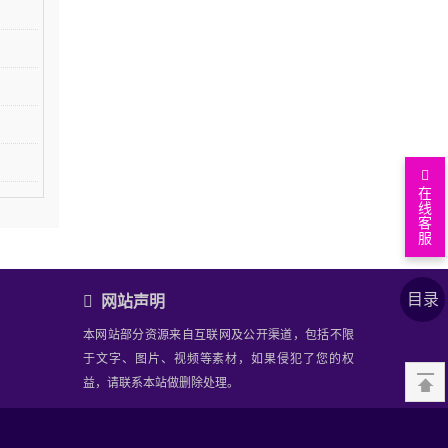
在
线
返
客
服
回
文
顶
章
上
目录
部
正
下
相
网站声明
文
篇
关
相
本网站部分资源来自互联网及公开渠道，包括不限
文
资
关
相
于文字、图片、视频等素材，如果侵犯了您的权
章
讯
问
关
你
益，请联系本站做删除处理。
答
专
可
网站备案号：
沪ICP备2023039607号-1
题
能