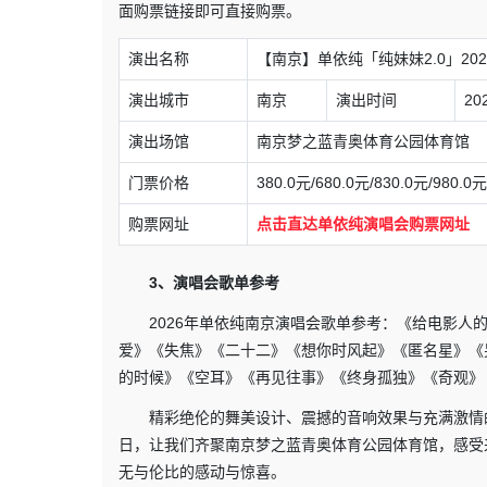
面购票链接即可直接购票。
演出名称
【南京】单依纯「纯妹妹2.0」20
演出城市
南京
演出时间
20
演出场馆
南京梦之蓝青奥体育公园体育馆
门票价格
380.0元/680.0元/830.0元/980.0元
购票网址
点击直达单依纯演唱会购票网址
3、演唱会歌单参考
2026年单依纯南京演唱会歌单参考：《给电影
爱》《失焦》《二十二》《想你时风起》《匿名星》《
的时候》《空耳》《再见往事》《终身孤独》《奇观》《纯妹
精彩绝伦的舞美设计、震撼的音响效果与充满激情
日，让我们齐聚南京梦之蓝青奥体育公园体育馆，感受
无与伦比的感动与惊喜。