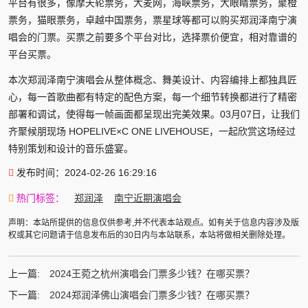
平台有很多，像摩天轮票务，大麦网，海峡票务，大眼睛票务，聚橙
票务，猫眼票务，卓越中国票务，票星球等都可以购买郑润泽南宁演
唱会的门票。买票之前要多个平台对比，选择票价便宜，相对靠谱的
平台买票。
本次郑润泽南宁演唱会从整体概念、舞美设计、内容编排上都独具匠
心，每一首歌曲都有特定的配色方案，每一个细节转换都进行了精密
部署和调试，使得每一帧画面都呈现出完美效果。03月07日，让我们
齐聚候朋现场 HOPELIVE×C ONE LIVEHOUSE，一起欣赏这场经过
特别策划和设计的音乐盛宴。
发布时间：2024-02-26 16:29:16
热门标签：
郑润泽
南宁近期演唱会
声明：本站所提供的信息仅供参考,并不代表本站观点。如有关于信息内容涉及版
权或其它问题请于信息发布后的30日内与本站联系，本站将做相关删除处理。
上一篇:
2024王菀之杭州演唱会门票多少钱？在哪买票？
下一篇:
2024郑润泽佛山演唱会门票多少钱？在哪买票？