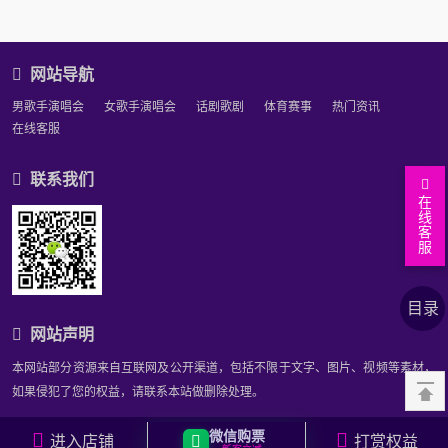
网站导航
男歌手演唱会
女歌手演唱会
话剧歌剧
体育赛事
热门资讯
在线客服
联系我们
在
线
返
客
服
回
文
顶
章
上
目录
部
正
下
相
网站声明
文
篇
关
相
文
资
关
相
本网站部分资源来自互联网及公开渠道，包括不限于文字、图片、视频等素材，
章
讯
问
关
你
如果侵犯了您的权益，请联系本站做删除处理。
答
专
可
网站备案号：
沪ICP备2023039607号-1
微信购票
进入店铺
打赏权益