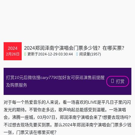
2024郑润泽南宁演唱会门票多少钱？在哪买票？
2024
更新于2024-12-29 03:30:44
阅读量(1957)
2月26日
打赏
10
元后微信搜
cary7790
加好友可获巡演售前提醒
打赏
及购票服务
对于每一个热爱音乐的人来说，看一场喜欢的LIVE是平凡日子里闪闪
发光的期待。不管你走多远，歌声响起总能感受到温暖。一场演唱
会，沸腾一座城，03月07日，郑润泽南宁演唱会来了!想要去现场吗?
不过想去现场先要买到票。那么2024年郑润泽南宁演唱会门票多少钱
一张，门票又该在哪里买呢？