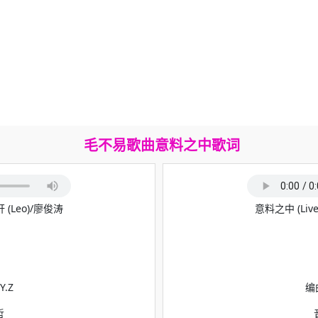
毛不易歌曲意料之中歌词
 (Leo)/廖俊涛
意料之中 (Liv
Y.Z
编曲
哲