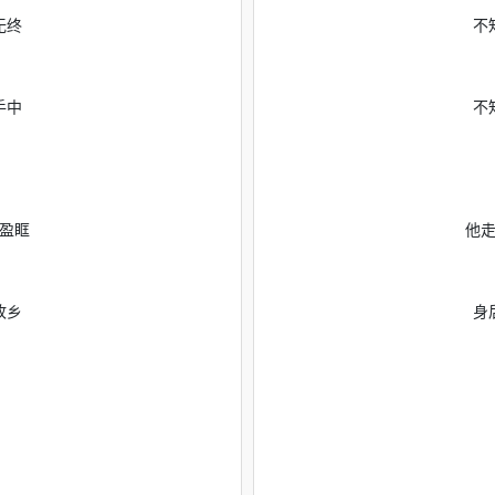
无终
不
手中
不
盈眶
他
故乡
身