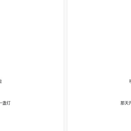
啦
一盏灯
那天