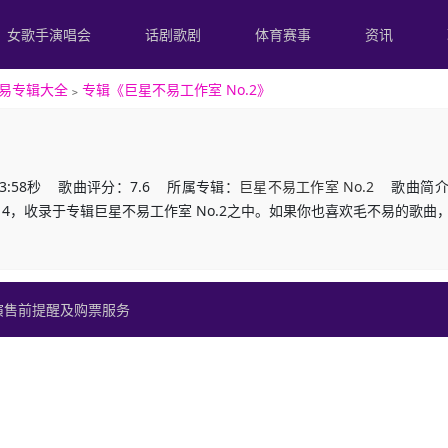
女歌手演唱会
话剧歌剧
体育赛事
资讯
易专辑大全
﹥
专辑《巨星不易工作室 No.2》
:58秒 歌曲评分：7.6 所属专辑：
巨星不易工作室 No.2
歌曲简介：
-12-14，收录于专辑巨星不易工作室 No.2之中。如果你也喜欢毛不易的
演售前提醒及购票服务