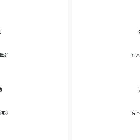
灯
噩梦
有
动
词穷
有