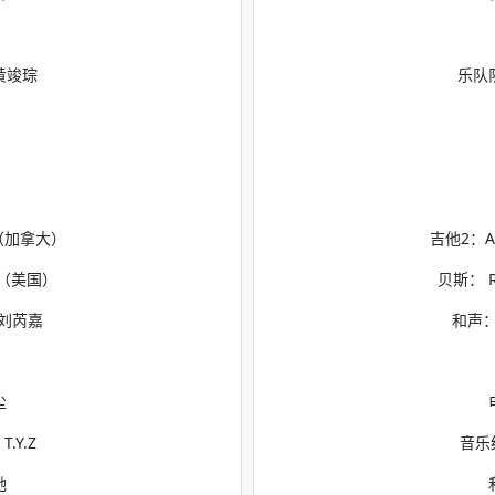
黄竣琮
乐队
e（加拿大）
吉他2：A
ch（美国）
贝斯： R
/刘芮嘉
和声：
尘
.Y.Z
音乐统
驰