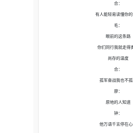
合：
有人能轻易读懂你的
毛：
眼前的这条路
你们同行我就走得
尚存的温度
合：
孤军奋战我也不孤
廖：
原地的人知道
钟：
他万语千言停在心