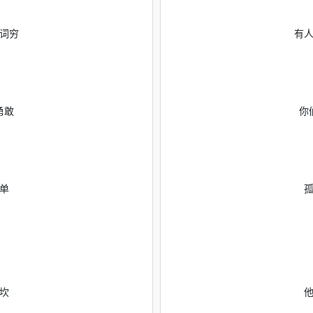
词穷
有
勇敢
你
单
坎