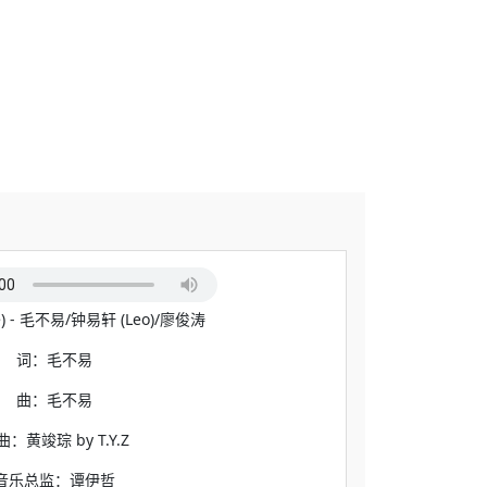
e) - 毛不易/钟易轩 (Leo)/廖俊涛
词：毛不易
曲：毛不易
：黄竣琮 by T.Y.Z
音乐总监：谭伊哲