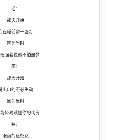
毛：
那天开始
会在睡前留一盏灯
因为当时
人逞强着说他不怕噩梦
廖：
那天开始
说出口的不必生动
因为当时
人能轻易读懂你的词穷
钟：
眼前的这条路