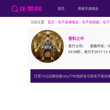
首页
男歌手演唱会
当前位置：
首页
﹥
毛不易演唱会
﹥
毛不易歌曲
﹥
毛不
意料之中
发行公司： 歌曲时长：03
03:58秒，发行于2017
打赏
10
元后微信搜
cary7790
加好友可获毛不易巡