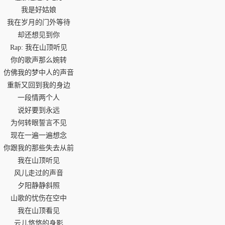
我是好姑娘
我在岁月的门外等待
却还想见到你
Rap: 我在山顶听见
你的歌声那么婉转
仿佛我的梦中人的声音
重新又回到我的身边
一段情两个人
说好要到永远
为何转眼誓言不见
现在一遍一遍想念
你跟我的那些失去从前
我在山顶听见
风儿走过的声音
夕阳静静斜照
山歌的忧伤在空中
我在山顶看见
云儿悠悠的身影