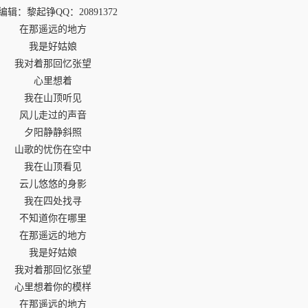
rc编辑：黎起铮QQ：20891372
在那遥远的地方
我是好姑娘
我对着那回忆张望
心里想着
我在山顶听见
风儿走过的声音
夕阳静静斜照
山歌的忧伤在空中
我在山顶看见
云儿悠悠的身影
我在四处找寻
不知道你在哪里
在那遥远的地方
我是好姑娘
我对着那回忆张望
心里想着你的模样
在那遥远的地方