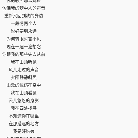
你的歌声那么婉转
仿佛我的梦中人的声音
重新又回到我的身边
一段情两个人
说好要到永远
为何转眼誓言不见
现在一遍一遍想念
你跟我的那些失去从前
我在山顶听见
风儿走过的声音
夕阳静静斜照
山歌的忧伤在空中
我在山顶看见
云儿悠悠的身影
我在四处找寻
不知道你在哪里
在那遥远的地方
我是好姑娘