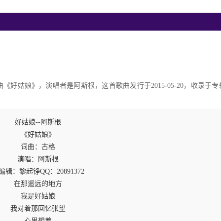
好姑娘》，演唱者是阿斯根，这首歌曲发行于2015-05-20，收录于专
好姑娘--阿斯根
《好姑娘》
词曲：古格
演唱：阿斯根
rc编辑：黎起铮QQ：20891372
在那遥远的地方
我是好姑娘
我对着那回忆张望
心里想着